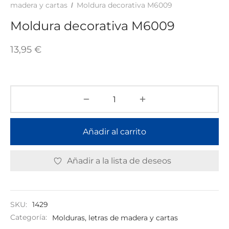
TAR
madera y cartas
Moldura decorativa M6009
/
ICONAS, ADHESIVOS Y COLAS
ECIALIDADES Y SUELOS
Moldura decorativa M6009
AY, TINTES Y MANUALIDADES
13,95
€
Añadir al carrito
Añadir a la lista de deseos
SKU:
1429
Categoría:
Molduras, letras de madera y cartas