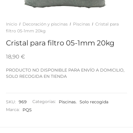
TAR
ICONAS, ADHESIVOS Y COLAS
ECIALIDADES Y SUELOS
AY, TINTES Y MANUALIDADES
Inicio
Decoración y piscinas
Piscinas
Cristal para
/
/
/
filtro 05-1mm 20kg
Cristal para filtro 05-1mm 20kg
18,90
€
PRODUCTO NO DISPONIBLE PARA ENVÍO A DOMICILIO,
SOLO RECOGIDA EN TIENDA
SKU:
969
Categorías:
Piscinas
,
Solo recogida
Marca:
PQS