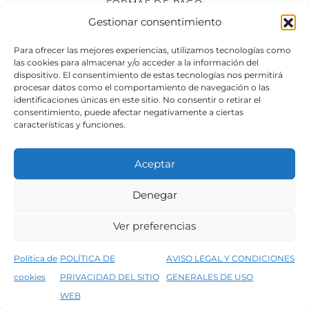
FORMAS DE PAGO
Gestionar consentimiento
SÍGUENOS
Para ofrecer las mejores experiencias, utilizamos tecnologías como
las cookies para almacenar y/o acceder a la información del
dispositivo. El consentimiento de estas tecnologías nos permitirá
procesar datos como el comportamiento de navegación o las
identificaciones únicas en este sitio. No consentir o retirar el
consentimiento, puede afectar negativamente a ciertas
características y funciones.
Aceptar
Denegar
Aviso legal
Condiciones generales de venta
Ver preferencias
Declaración de accesibilidad
Política de cookies
Política de
POLÍTICA DE
AVISO LEGAL Y CONDICIONES
Política de privacidad del sitio web
cookies
PRIVACIDAD DEL SITIO
GENERALES DE USO
↑
5% de descuento en tu primera compra, utiliza el código PRIMERACOMPRA
©2026 Decopintur- todos los derechos
WEB
Descartar