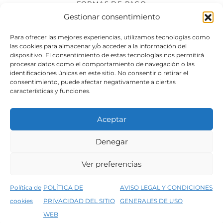
FORMAS DE PAGO
Gestionar consentimiento
SÍGUENOS
Para ofrecer las mejores experiencias, utilizamos tecnologías como
las cookies para almacenar y/o acceder a la información del
dispositivo. El consentimiento de estas tecnologías nos permitirá
procesar datos como el comportamiento de navegación o las
identificaciones únicas en este sitio. No consentir o retirar el
consentimiento, puede afectar negativamente a ciertas
características y funciones.
Aceptar
Denegar
Aviso legal
Condiciones generales de venta
Ver preferencias
Declaración de accesibilidad
Política de cookies
Política de
POLÍTICA DE
AVISO LEGAL Y CONDICIONES
Política de privacidad del sitio web
cookies
PRIVACIDAD DEL SITIO
GENERALES DE USO
↑
5% de descuento en tu primera compra, utiliza el código PRIMERACOMPRA
©2026 Decopintur- todos los derechos
WEB
Descartar