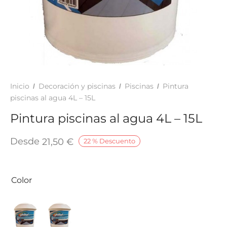
TAR
ICONAS, ADHESIVOS Y COLAS
ECIALIDADES Y SUELOS
AY, TINTES Y MANUALIDADES
Inicio
Decoración y piscinas
Piscinas
Pintura
/
/
/
piscinas al agua 4L – 15L
Pintura piscinas al agua 4L – 15L
Desde
21,50
€
22
%
Descuento
Color