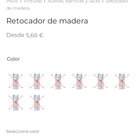
Inicio
Pinturas
Aceites, barnices y lacas
Retocador
/
/
/
TAR
de madera
ICONAS, ADHESIVOS Y COLAS
ECIALIDADES Y SUELOS
Retocador de madera
AY, TINTES Y MANUALIDADES
Desde
5,60
€
Color
Selecciona color