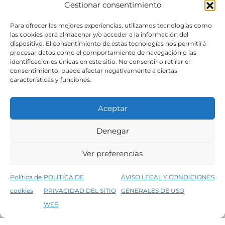
Gestionar consentimiento
SÍGUENOS
Para ofrecer las mejores experiencias, utilizamos tecnologías como
las cookies para almacenar y/o acceder a la información del
dispositivo. El consentimiento de estas tecnologías nos permitirá
procesar datos como el comportamiento de navegación o las
identificaciones únicas en este sitio. No consentir o retirar el
consentimiento, puede afectar negativamente a ciertas
características y funciones.
Aceptar
Denegar
Aviso legal
Condiciones generales de venta
Ver preferencias
Declaración de accesibilidad
Política de cookies
Política de
POLÍTICA DE
AVISO LEGAL Y CONDICIONES
Política de privacidad del sitio web
cookies
PRIVACIDAD DEL SITIO
GENERALES DE USO
↑
5% de descuento en tu primera compra, utiliza el código PRIMERACOMPRA
©2026 Decopintur- todos los derechos
WEB
Descartar