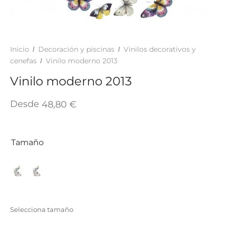
TAR
ICONAS, ADHESIVOS Y COLAS
ECIALIDADES Y SUELOS
AY, TINTES Y MANUALIDADES
Inicio
Decoración y piscinas
Vinilos decorativos y
/
/
cenefas
Vinilo moderno 2013
/
Vinilo moderno 2013
Desde
48,80
€
Tamaño
Selecciona tamaño